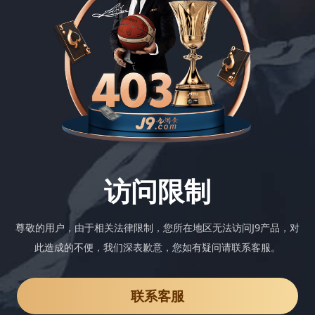
访问限制
尊敬的用户，由于相关法律限制，您所在地区无法访问J9产品，对
此造成的不便，我们深表歉意，您如有疑问请联系客服。
联系客服