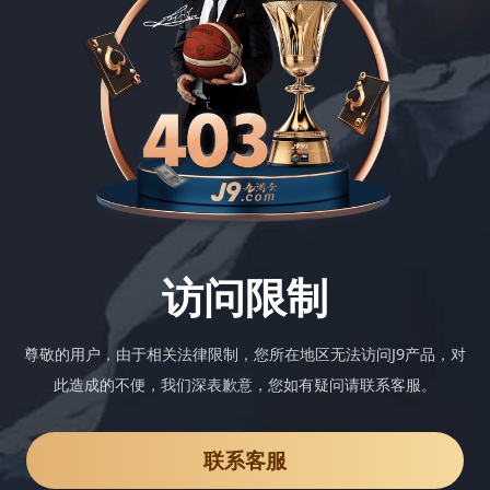
访问限制
尊敬的用户，由于相关法律限制，您所在地区无法访问J9产品，对
此造成的不便，我们深表歉意，您如有疑问请联系客服。
联系客服