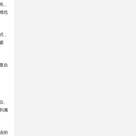
先，
感也
式，
紧
显自
位、
到属
业的