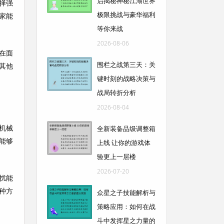
启揭秘神秘江湖世界
择强
极限挑战与豪华福利
家能
等你来战
2026-08-06
在面
围栏之战第三天：关
其他
键时刻的战略决策与
战局转折分析
2026-08-04
机械
全新装备品级调整箱
能够
上线 让你的游戏体
验更上一层楼
2026-07-20
扰能
种方
众星之子技能解析与
策略应用：如何在战
斗中发挥星之力量的