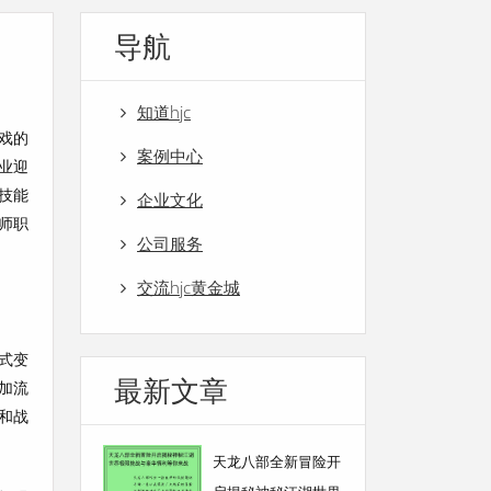
导航
知道hjc
戏的
案例中心
业迎
技能
企业文化
师职
公司服务
交流hjc黄金城
式变
最新文章
加流
和战
天龙八部全新冒险开