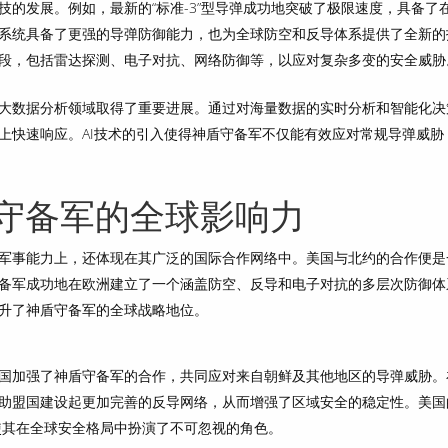
的发展。例如，最新的“标准-3”型导弹成功地突破了极限速度，具备了
系统具备了更强的导弹防御能力，也为全球防空和反导体系提供了全新的
段，包括雷达探测、电子对抗、网络防御等，以应对复杂多变的安全威胁
大数据分析领域取得了重要进展。通过对海量数据的实时分析和智能化决
上快速响应。AI技术的引入使得神盾守备军不仅能有效应对常规导弹威胁
守备军的全球影响力
军事能力上，还体现在其广泛的国际合作网络中。美国与北约的合作便是
备军成功地在欧洲建立了一个涵盖防空、反导和电子对抗的多层次防御体
升了神盾守备军的全球战略地位。
国加强了神盾守备军的合作，共同应对来自朝鲜及其他地区的导弹威胁。
助盟国建设起更加完善的反导网络，从而增强了区域安全的稳定性。美国
使其在全球安全格局中扮演了不可忽视的角色。