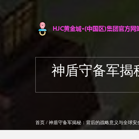
神盾守备军揭
首页
/ 神盾守备军揭秘：背后的战略意义与全球