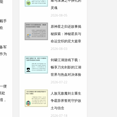
耀与深渊之中挣扎的
能
灵魂
2026-08-05
截手
原神星之归还故事揭
欧
秘探索：神秘星辰与
命运交织的宏大篇章
备军
2026-08-03
作为
剑啸江湖游戏下载：
畅享刀光剑影的江湖
世界与热血对决体验
2026-07-22
一便
据处
人族无敌魔剑士重生
绩，
争霸异界誓死守护故
土与信念
2026-07-18