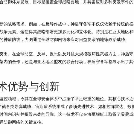
合防御体系发展，目标是覆盖全球战略要地，并具备应对多种突发事件的
新的战略需求。例如，在反导作战中，神盾守备军不仅仅依赖于传统的拦
战争元素。这使得其战略部署更加多元化和立体化。特别是在亚太地区和
的神盾防线，力图通过全球防御网络来应对日益复杂的地缘政治威胁。
突出。在全球防空、反导、反恐以及对抗大规模破坏性武器方面，神盾守
架内的合作，还是与亚太地区盟友的联合行动，神盾守备军都展示出了其
术优势与创新
监控领域，令其在全球安全体系中占据了举足轻重的地位。其核心技术之
并拦截各类导弹威胁。宙斯盾系统集成了多项先进技术，如相控阵雷达、数
时间内识别并摧毁来袭的导弹。这一技术不仅在海军舰艇上取得了显著成
弹防御网络的关键支柱。