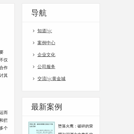
导航
知道hjc
案例中心
要
企业文化
不仅
公司服务
合作
讨其
交流hjc黄金城
最新案例
运而
和拦
堕落火鹰：破碎的荣
多个