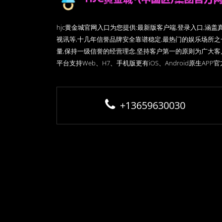
hjc黄金城官网入口为您提供:最新版客户端,登录入口,涵
视讯等,十几年信誉品牌安全靠谱稳定,最热门的娱乐场所之
量,保持一级信誉的经营理念,坚持客户第一的原则为广大
平台支持Web、H7、手机版更有iOS、Android原生APP
+13659630030