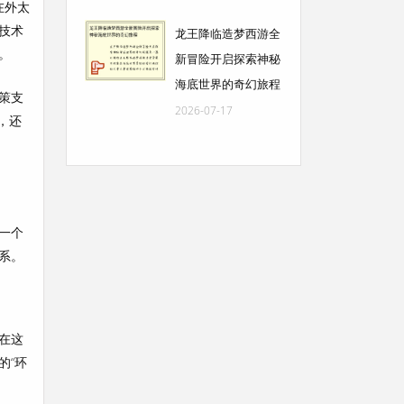
在外太
技术
龙王降临造梦西游全
。
新冒险开启探索神秘
海底世界的奇幻旅程
策支
2026-07-17
，还
一个
系。
在这
的“环