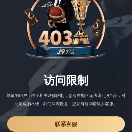
访问限制
尊敬的用户，由于相关法律限制，您所在地区无法访问J9产品，对
此造成的不便，我们深表歉意，您如有疑问请联系客服。
联系客服