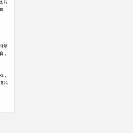
图片
味
能够
育，
戏，
语的