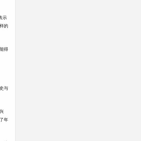
表示
样的
能得
史与
兴
了年