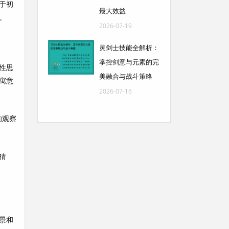
于初
最大效益
。
2026-07-19
灵剑士技能全解析：
掌控剑意与元素的完
性思
美融合与战斗策略
寓意
2026-07-16
的观察
猜
景和