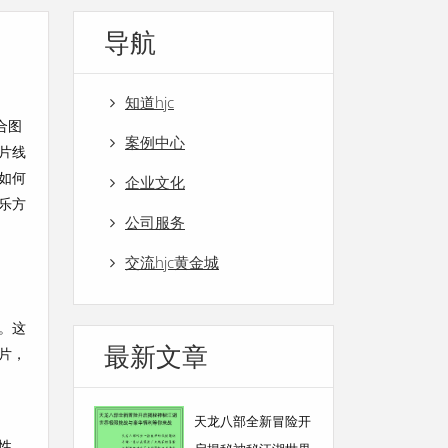
导航
知道hjc
合图
案例中心
片线
如何
企业文化
乐方
公司服务
交流hjc黄金城
。这
最新文章
片，
天龙八部全新冒险开
性，